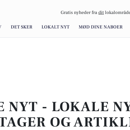
Gratis nyheder fra
dit
lokalområde
V
DET SKER
LOKALT NYT
MØD DINE NABOER
E NYT - LOKALE N
TAGER OG ARTIKL