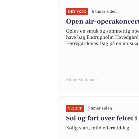
6 timer siden
DET SKER
Open air-operakoncer
Oplev en smuk og sommerlig ope
have bag Endrupholm Hovedgård. 
Herregårdenes Dag på en musikals
Kilde: Kultunaut
8 timer siden
VEJRET
Sol og fart over feltet i
Kølig start, mild eftermiddag.