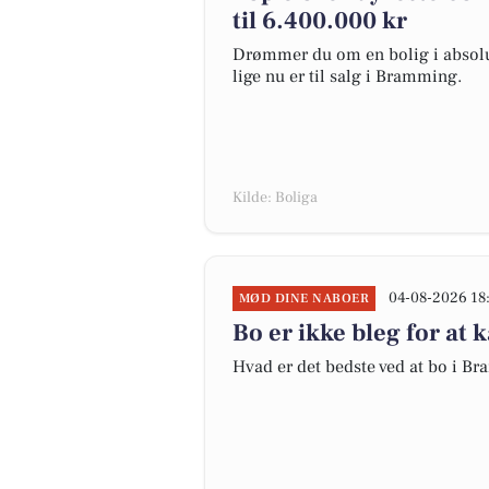
til 6.400.000 kr
Drømmer du om en bolig i absolut
lige nu er til salg i Bramming.
Kilde: Boliga
04-08-2026 18
MØD DINE NABOER
Bo er ikke bleg for a
Hvad er det bedste ved at bo i B