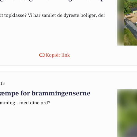
 topklasse? Vi har samlet de dyreste boliger, der
Kopiér link
:13
t kæmpe for brammingenserne
ramming - med dine ord?