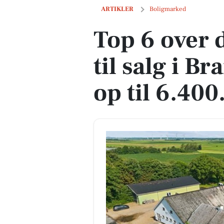
Top 6 over dyreste boliger til salg i Br
ARTIKLER
Boligmarked
Top 6 over 
til salg i B
op til 6.400