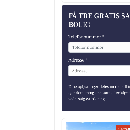
FÅ TRE GRATIS S
BOLIG
Telefonnummer *
Adresse *
Adresse
Dine oplysninger deles med op til t
ejendomsmæglere, som efterfølgend
vedr. salgsvurdering.
3.698.0