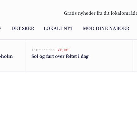
Gratis nyheder fra
dit
lokalområde
V
DET SKER
LOKALT NYT
MØD DINE NABOER
17 timer siden |
VEJRET
upholm
Sol og fart over feltet i dag