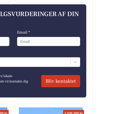
ALGSVURDERINGER AF DIN
Email *
re lokale
Bliv kontaktet
e vil kontakte dig
00 kr
3.698.000 kr