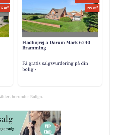
2
2
75 m
199 m
Fladhøjvej 5 Darum Mark 6740
Bramming
Få gratis salgsvurdering på din
bolig ›
kilder, herunder Boliga.