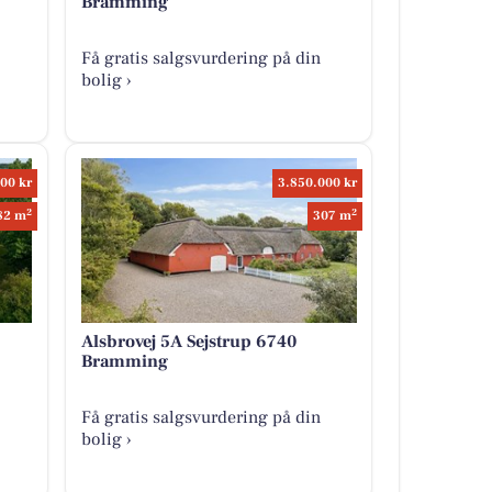
Bramming
Få gratis salgsvurdering på din
bolig ›
00 kr
3.850.000 kr
2
2
82 m
307 m
Alsbrovej 5A Sejstrup 6740
Bramming
Få gratis salgsvurdering på din
bolig ›