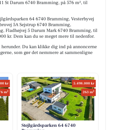
 11 St Darum 6740 Bramming, på 576 m², til
tejlgårdsparken 64 6740 Bramming, Vesterbyvej
brovej 5A Sejstrup 6740 Bramming,
g, Fladhøjvej 5 Darum Mark 6740 Bramming, til
8.000 kr. Dem kan du se meget mere til nedenfor.
t herunder. Du kan klikke dig ind på annoncerne
oligerne, som gør det nemmere at sammenligne
00 kr
5.498.000 kr
2
2
76 m
263 m
Stejlgårdsparken 64 6740