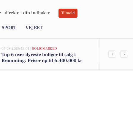
 -
direkte i din indbakke
Tilmeld
SPORT
VEJRET
05-08-2026 13:01 |
BOLIGMARKED
04-08-2026 18:13
‹
›
Top 6 over dyreste boliger til salg i
Bo er ikke b
Bramming. Priser op til 6.400.000 kr
brammingen