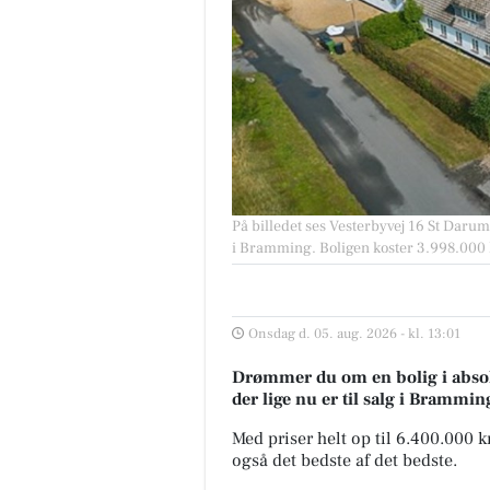
På billedet ses Vesterbyvej 16 St Darum
i Bramming. Boligen koster 3.998.000 
Onsdag d. 05. aug. 2026 - kl. 13:01
Drømmer du om en bolig i absolu
der lige nu er til salg i Brammin
Med priser helt op til 6.400.000 
også det bedste af det bedste.