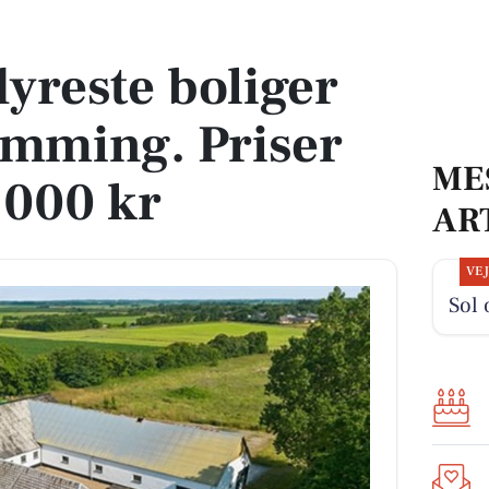
amming. Priser op til 6.400.000 kr
dyreste boliger
ramming. Priser
ME
.000 kr
AR
VE
Sol 