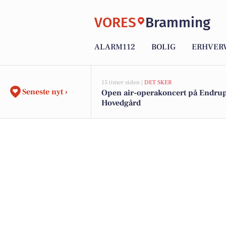
VORES
Bramming
ALARM112
BOLIG
ERHVER
15 timer siden |
DET SKER
Seneste nyt ›
Open air-operakoncert på Endr
Hovedgård