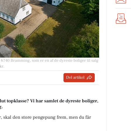
 6740 Bramming, som er en af de dyreste boliger til salg
kr.
Del artikel
t topklasse? Vi har samlet de dyreste boliger,
g.
kr, skal den store pengepung frem, men du får