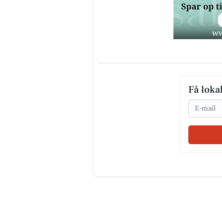
Få loka
Email