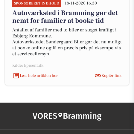
18-11-2020 16:30
SPONSORERET INDHOLD
Autoværksted i Bramming gør det
nemt for familier at booke tid
Antallet af familier med to biler er steget kraftigt i
Esbjerg Kommune.
Autoværkstedet Søndergaard Biler gør det nu muligt
at booke online og få en præcis pris på eksempelvis
et serviceeftersyn.
Kilde: Epicent.dk
Læs hele artiklen her
Kopiér link
VORES
Bramming