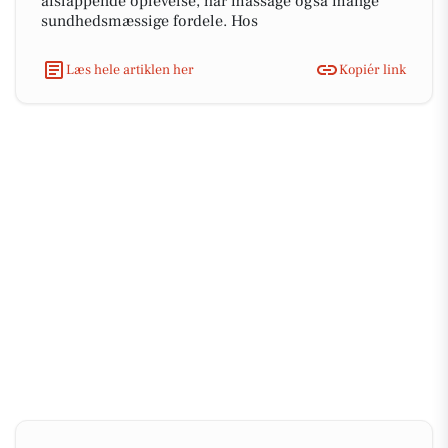
afslappende oplevelse, har massage også mange
sundhedsmæssige fordele. Hos
Læs hele artiklen her
Kopiér link