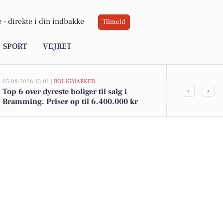
 -
direkte i din indbakke
Tilmeld
SPORT
VEJRET
05-08-2026 13:01 |
BOLIGMARKED
04-08-2026 18:13
‹
›
Top 6 over dyreste boliger til salg i
Bo er ikke b
Bramming. Priser op til 6.400.000 kr
brammingen