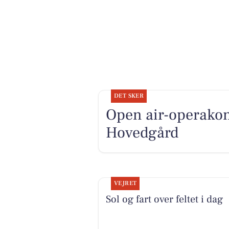
DET SKER
Open air-operako
Hovedgård
VEJRET
Sol og fart over feltet i dag