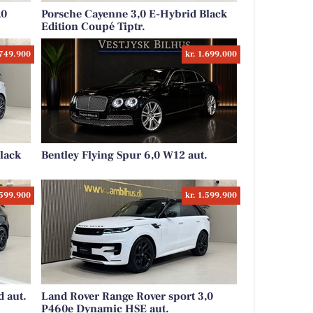
,0
Porsche Cayenne 3,0 E-Hybrid Black
Edition Coupé Tiptr.
.749.900
kr. 1.699.000
lack
Bentley Flying Spur 6,0 W12 aut.
.599.900
kr. 1.599.900
 aut.
Land Rover Range Rover sport 3,0
P460e Dynamic HSE aut.