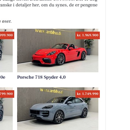
granske i detaljer her, om du synes, de er pengene
e øser.
.999.900
kr. 1.969.900
60e
Porsche 718 Spyder 4,0
.799.900
kr. 1.749.990