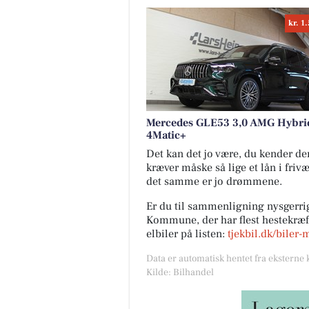
kr. 1
Mercedes GLE53 3,0 AMG Hybrid
4Matic+
Det kan det jo være, du kender den 
kræver måske så lige et lån i friv
det samme er jo drømmene.
Er du til sammenligning nysgerrig
Kommune, der har flest hestekræfte
elbiler på listen:
tjekbil.dk/biler-
Data er automatisk hentet fra eksterne 
Kilde: Bilhandel