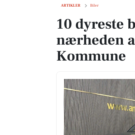
10 dyreste biler til salg i nærheden 
ARTIKLER
Biler
10 dyreste bi
nærheden a
Kommune