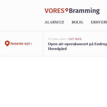
VORES
Bramming
ALARM112
BOLIG
ERHVER
12 timer siden |
DET SKER
Seneste nyt ›
Open air-operakoncert på Endr
Hovedgård