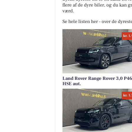
flere af de dyre biler, og du kan 
værd.
Se hele listen her - over de dyrest
kr. 1
Land Rover Range Rover 3,0 P4
HSE aut.
kr. 1