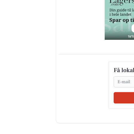
Få loka
Email