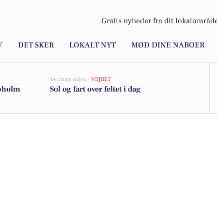
Gratis nyheder fra
dit
lokalområde
V
DET SKER
LOKALT NYT
MØD DINE NABOER
14 timer siden |
VEJRET
upholm
Sol og fart over feltet i dag