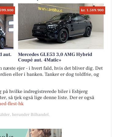
.599.800
kr. 1.589.900
 aut.
Mercedes GLE53 3,0 AMG Hybrid
Coupé aut. 4Matic+
næste ejer - i hvert fald, hvis det bliver dig. Det
ærdien eller i banken. Tanker er dog toldfrie, og
 på hvilke indregistrerede biler i Esbjerg
r, så tjek også lige denne liste. Der er også
med-flest-hk
kilder, herunder Bilhandel.