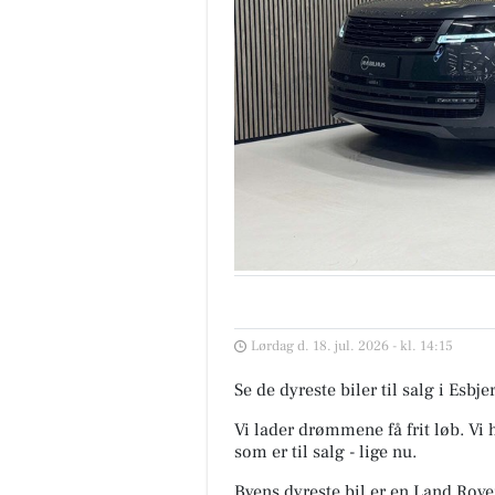
Lørdag d. 18. jul. 2026 - kl. 14:15
Se de dyreste biler til salg i Es
Vi lader drømmene få frit løb. Vi
som er til salg - lige nu.
Byens dyreste bil er en Land Rove