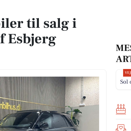
af Esbjerg Kommune
ler til salg i
f Esbjerg
ME
AR
VE
Sol 