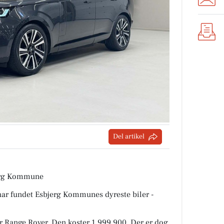
Del artikel
bjerg Kommune
 har fundet Esbjerg Kommunes dyreste biler -
r Range Rover. Den koster 1.999.900. Der er dog