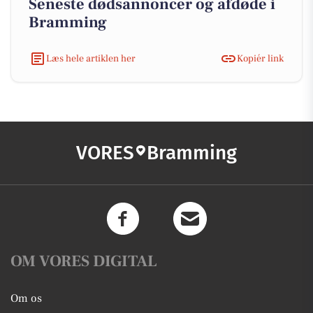
Seneste dødsannoncer og afdøde i
Bramming
Læs hele artiklen her
Kopiér link
VORES
Bramming
OM VORES DIGITAL
Om os