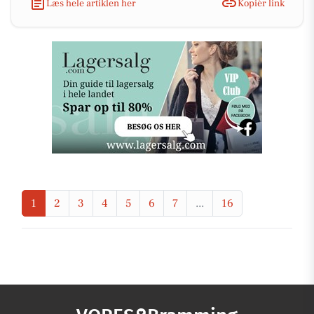
Læs hele artiklen her
Kopiér link
1
2
3
4
5
6
7
...
16