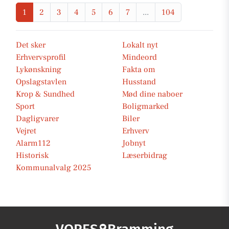
1
2
3
4
5
6
7
...
104
Det sker
Lokalt nyt
Erhvervsprofil
Mindeord
Lykønskning
Fakta om
Opslagstavlen
Husstand
Krop & Sundhed
Mød dine naboer
Sport
Boligmarked
Dagligvarer
Biler
Vejret
Erhverv
Alarm112
Jobnyt
Historisk
Læserbidrag
Kommunalvalg 2025