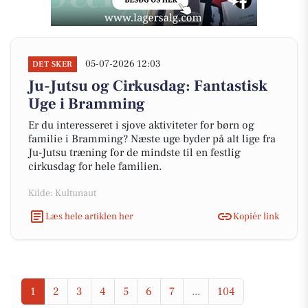
05-07-2026 12:03
DET SKER
Ju-Jutsu og Cirkusdag: Fantastisk
Uge i Bramming
Er du interesseret i sjove aktiviteter for børn og
familie i Bramming? Næste uge byder på alt lige fra
Ju-Jutsu træning for de mindste til en festlig
cirkusdag for hele familien.
Kilde: Kultunaut
Læs hele artiklen her
Kopiér link
1
2
3
4
5
6
7
...
104