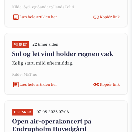
Kilde: Syd- og Sønderjyllands Politi
Læs hele artiklen her
Kopiér link
22 timer siden
VEJRET
Sol og let vind holder regnen væk
Kølig start, mild eftermiddag.
Kilde: MET.no
Læs hele artiklen her
Kopiér link
07-08-2026 07:06
DET SKER
Open air-operakoncert på
Endrupholm Hovedgård