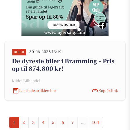
30-06-2026 13:19
BILER
De dyreste biler i Bramming - Pris
op til 874.800 kr!
Kilde: Bilhandel
Læs hele artiklen her
Kopiér link
1
2
3
4
5
6
7
...
104