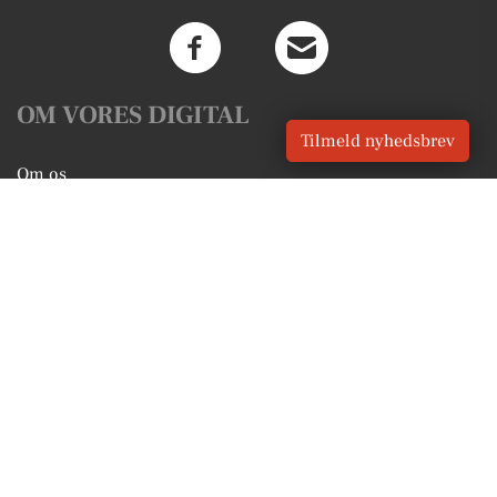
OM VORES DIGITAL
Tilmeld nyhedsbrev
Om os
For annoncører
Vilkår og Privatlivspolitik
Kontakt VORES Digital
Administrer samtykke
GENVEJE
Seneste nyt fra Bramming
Vores lokale erhverv