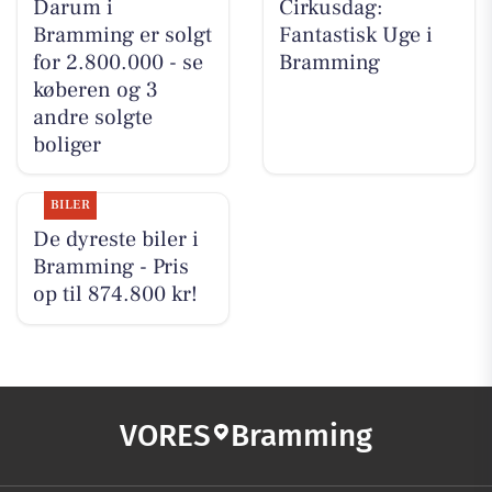
Darum i
Cirkusdag:
Bramming er solgt
Fantastisk Uge i
for 2.800.000 - se
Bramming
køberen og 3
andre solgte
boliger
BILER
De dyreste biler i
Bramming - Pris
op til 874.800 kr!
VORES
Bramming