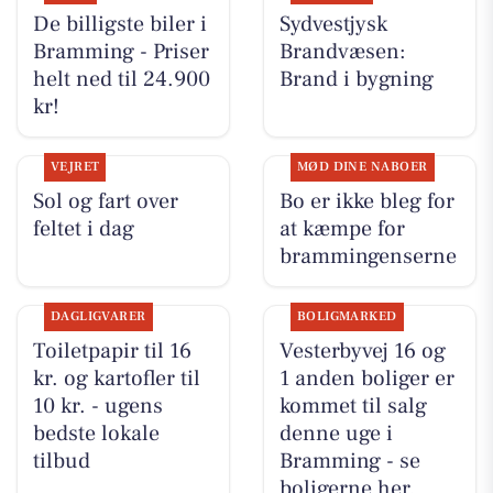
De billigste biler i
Sydvestjysk
Bramming - Priser
Brandvæsen:
helt ned til 24.900
Brand i bygning
kr!
VEJRET
MØD DINE NABOER
Sol og fart over
Bo er ikke bleg for
feltet i dag
at kæmpe for
brammingenserne
DAGLIGVARER
BOLIGMARKED
Toiletpapir til 16
Vesterbyvej 16 og
kr. og kartofler til
1 anden boliger er
10 kr. - ugens
kommet til salg
bedste lokale
denne uge i
tilbud
Bramming - se
boligerne her.