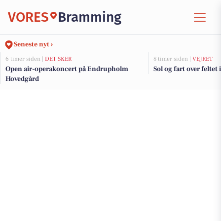
VORES
Bramming
Seneste nyt ›
6 timer siden |
DET SKER
8 timer siden |
VEJRET
Open air-operakoncert på Endrupholm
Sol og fart over feltet 
Hovedgård