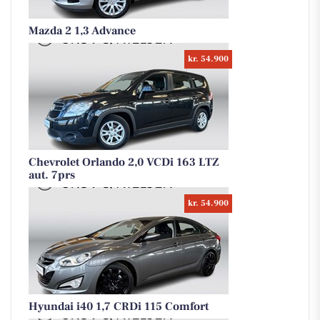
Mazda 2 1,3 Advance
kr. 54.900
Chevrolet Orlando 2,0 VCDi 163 LTZ
aut. 7prs
kr. 54.900
Hyundai i40 1,7 CRDi 115 Comfort