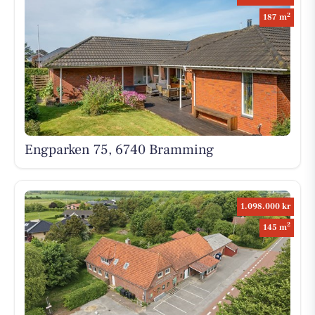
2
187 m
Engparken 75, 6740 Bramming
1.098.000 kr
2
145 m