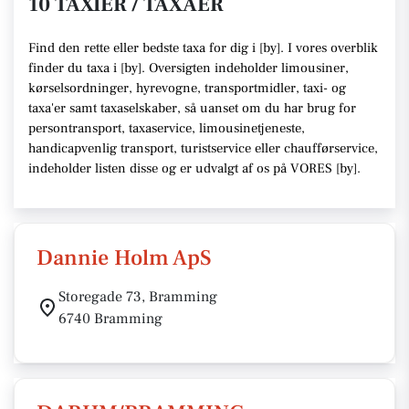
10 TAXIER / TAXAER
Find den rette
eller bedste taxa f
or dig i [
by
]. I vores overblik
finder du taxa i [
by
].
Oversigten indeholder limousiner,
kørselsordninger, hyrevogne, transportmidler, taxi- og
taxa'er samt taxaselskaber,
så uanset om du har brug for
persontransport, taxaservice, limousinetjeneste,
handicapvenlig transport, turistservice eller chaufførservice,
indeholder listen disse
og er udvalgt af os på VORES [
by
]
.
Dannie Holm ApS
Storegade 73, Bramming
6740 Bramming