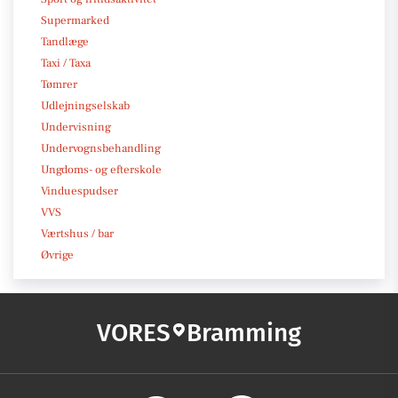
Supermarked
Tandlæge
Taxi / Taxa
Tømrer
Udlejningselskab
Undervisning
Undervognsbehandling
Ungdoms- og efterskole
Vinduespudser
VVS
Værtshus / bar
Øvrige
VORES
Bramming