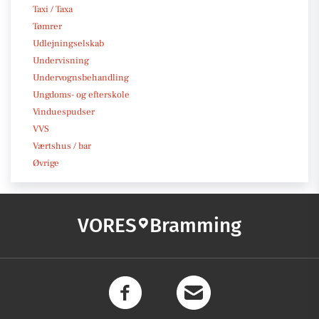
Taxi / Taxa
Tømrer
Udlejningselskab
Undervisning
Undervognsbehandling
Ungdoms- og efterskole
Vinduespudser
VVS
Værtshus / bar
Øvrige
VORES
Bramming