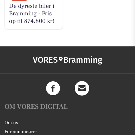
De dyreste biler i
Bramming - Pris
op til 874.800 kr!
VORES
Bramming
OM VORES DIGITAL
Om os
For annoncører