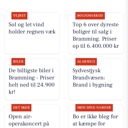
VEJRET
BOLIGMARKED
Sol og let vind
Top 6 over dyreste
holder regnen væk
boliger til salg i
Bramming. Priser
op til 6.400.000 kr
BILER
ALARM112
De billigste biler i
Sydvestjysk
Bramming - Priser
Brandvæsen:
helt ned til 24.900
Brand i bygning
kr!
DET SKER
MØD DINE NABOER
Open air-
Bo er ikke bleg for
operakoncert på
at kæmpe for