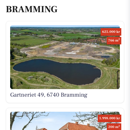
BRAMMING
625.000 kr
2
766 m
Gartneriet 49, 6740 Bramming
1.998.000 kr
2
200 m