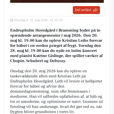
Del artikel
Mandag d. 11. maj 2026 - kl. 07:05
Endrupholm Hovedgård i Bramming byder på to
spændende arrangementer i maj 2026. Den 20.
maj kl. 19.00 kan du opleve Kristian Leths forsvar
for håbet i en verden præget af frygt. Torsdag den
28. maj kl. 19.00 kan du nyde en intim koncert
med pianist Katrine Gislinge, der spiller værker af
Chopin, Schubert og Debussy.
Onsdag den 20. maj 2026 kan du opleve en
tankevækkende aften med Kristian Leth på
Endrupholm Hovedgård. Leth vil levere et helhjertet
forsvar for håbet og afvise den
dommedagsstemning, som ofte fremmanes i
medierne. Han vil udfordre opfattelsen af, at håb og
tro er umoderne, og optimisme er naivt. Gennem sit
foredrag vil han undersøge, hvad det gør ved os, når
frygten bliver grundtonen i vores liv.