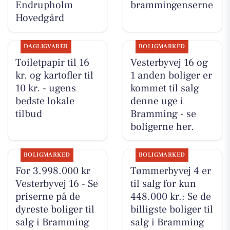
Endrupholm
brammingenserne
Hovedgård
DAGLIGVARER
BOLIGMARKED
Toiletpapir til 16
Vesterbyvej 16 og
kr. og kartofler til
1 anden boliger er
10 kr. - ugens
kommet til salg
bedste lokale
denne uge i
tilbud
Bramming - se
boligerne her.
BOLIGMARKED
BOLIGMARKED
For 3.998.000 kr
Tømmerbyvej 4 er
Vesterbyvej 16 - Se
til salg for kun
priserne på de
448.000 kr.: Se de
dyreste boliger til
billigste boliger til
salg i Bramming
salg i Bramming