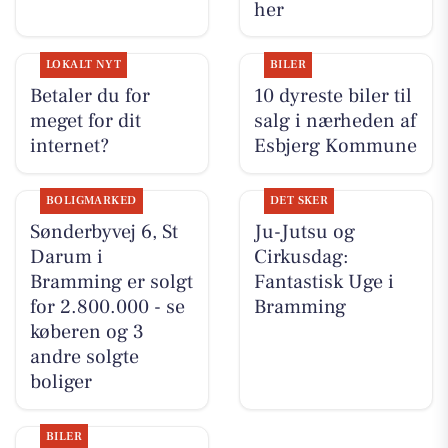
her
LOKALT NYT
BILER
Betaler du for
10 dyreste biler til
meget for dit
salg i nærheden af
internet?
Esbjerg Kommune
BOLIGMARKED
DET SKER
Sønderbyvej 6, St
Ju-Jutsu og
Darum i
Cirkusdag:
Bramming er solgt
Fantastisk Uge i
for 2.800.000 - se
Bramming
køberen og 3
andre solgte
boliger
BILER