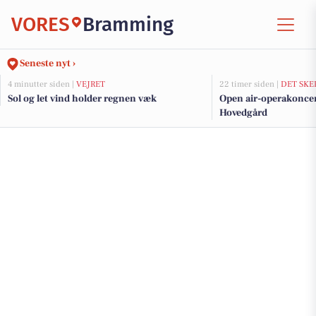
VORES
Bramming
Seneste nyt ›
4 minutter siden |
VEJRET
22 timer siden |
DET SKE
Sol og let vind holder regnen væk
Open air-operakonce
Hovedgård