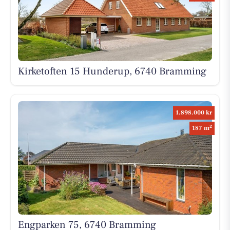
Kirketoften 15 Hunderup, 6740 Bramming
1.898.000 kr
2
187 m
Engparken 75, 6740 Bramming