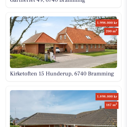
1.998.000 kr
2
200 m
Kirketoften 15 Hunderup, 6740 Bramming
1.898.000 kr
2
187 m