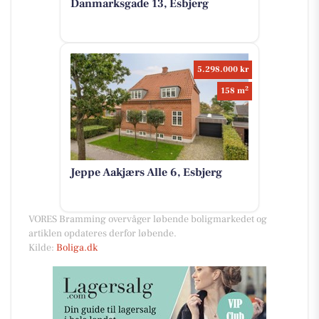
Danmarksgade 13, Esbjerg
5.298.000 kr
2
158 m
Jeppe Aakjærs Alle 6, Esbjerg
VORES Bramming overvåger løbende boligmarkedet og
artiklen opdateres derfor løbende.
Kilde:
Boliga.dk