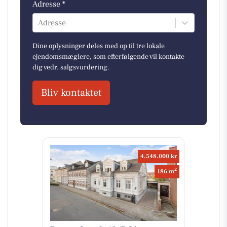
Adresse *
Adresse
Dine oplysninger deles med op til tre lokale
ejendomsmæglere, som efterfølgende vil kontakte
dig vedr. salgsvurdering.
Bliv kontaktet
4.548.000 kr
2
186 m