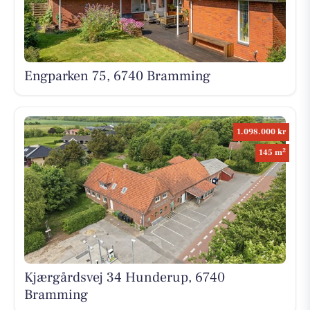
Engparken 75, 6740 Bramming
1.098.000 kr
2
145 m
Kjærgårdsvej 34 Hunderup, 6740
Bramming