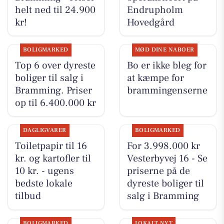
helt ned til 24.900
Endrupholm
kr!
Hovedgård
BOLIGMARKED
MØD DINE NABOER
Top 6 over dyreste
Bo er ikke bleg for
boliger til salg i
at kæmpe for
Bramming. Priser
brammingenserne
op til 6.400.000 kr
DAGLIGVARER
BOLIGMARKED
Toiletpapir til 16
For 3.998.000 kr
kr. og kartofler til
Vesterbyvej 16 - Se
10 kr. - ugens
priserne på de
bedste lokale
dyreste boliger til
tilbud
salg i Bramming
BOLIGMARKED
LOKALT NYT