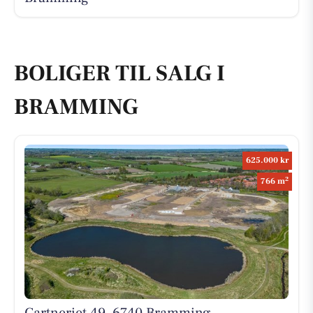
BOLIGER TIL SALG I
BRAMMING
625.000 kr
2
766 m
Gartneriet 49, 6740 Bramming