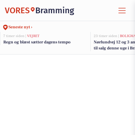
VORES
Bramming
Seneste nyt ›
7 timer siden |
VEJRET
23 timer siden |
BOLIGM
Regn og blæst sætter dagens tempo
Nørlundvej 12 og 3 a
til salg denne uge i 
her.