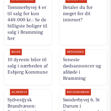
Tømmerbyvej 4 er
Betaler du for
til salg for kun
meget for dit
448.000 kr.: Se de
internet?
billigste boliger til
salg i Bramming
her
BILER
MINDEORD
10 dyreste biler til
Seneste
salg i nærheden af
dødsannoncer og
Esbjerg Kommune
afdøde i
Bramming
ALARM112
BOLIGMARKED
Sydvestjysk
Sønderbyvej 6, St
Brandvæsen:
Darum i