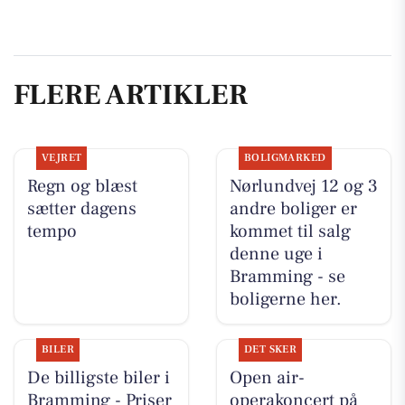
FLERE ARTIKLER
VEJRET
BOLIGMARKED
Regn og blæst
Nørlundvej 12 og 3
sætter dagens
andre boliger er
tempo
kommet til salg
denne uge i
Bramming - se
boligerne her.
BILER
DET SKER
De billigste biler i
Open air-
Bramming - Priser
operakoncert på