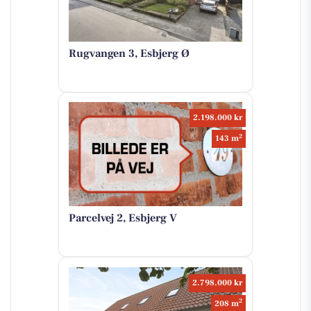
Rugvangen 3, Esbjerg Ø
2.198.000 kr
2
143 m
Parcelvej 2, Esbjerg V
2.798.000 kr
2
208 m