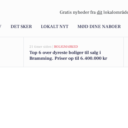
Gratis nyheder fra
dit
lokalområde
V
DET SKER
LOKALT NYT
MØD DINE NABOER
21 timer siden |
BOLIGMARKED
Top 6 over dyreste boliger til salg i
Bramming. Priser op til 6.400.000 kr