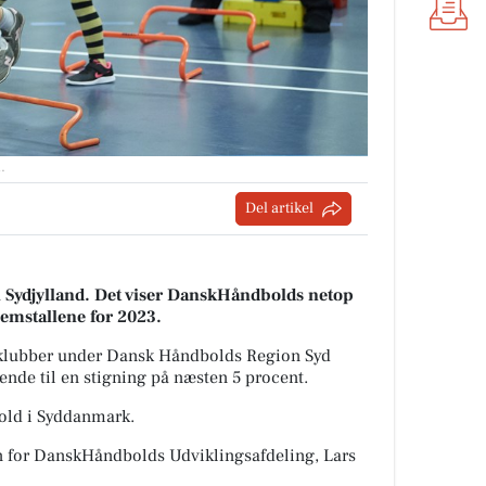
d
.
Del artikel
Sydjylland. Det viser DanskHåndbolds netop
lemstallene for 2023.
e klubber under Dansk Håndbolds Region Syd
de til en stigning på næsten 5 procent.
bold i Syddanmark.
en for DanskHåndbolds Udviklingsafdeling, Lars