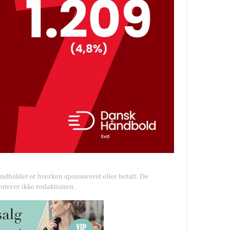
Indholdet er hverken sponsoreret eller betalt. De
nterer ikke redaktionen.