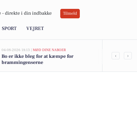
 -
direkte i din indbakke
Tilmeld
SPORT
VEJRET
04-08-2026 18:13 |
MØD DINE NABOER
02-08-2026 16:0
‹
›
Bo er ikke bleg for at kæmpe for
Toiletpapir ti
brammingenserne
ugens bedste