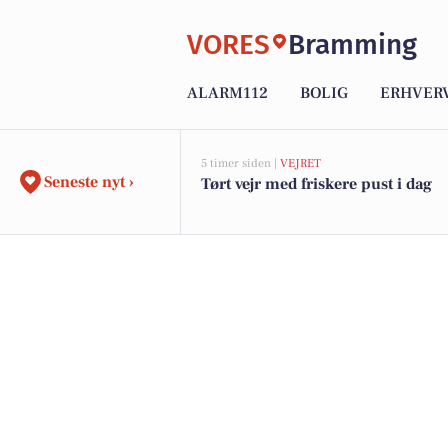
VORES
Bramming
ALARM112
BOLIG
ERHVER
5 timer siden |
VEJRET
Seneste nyt ›
Tørt vejr med friskere pust i dag