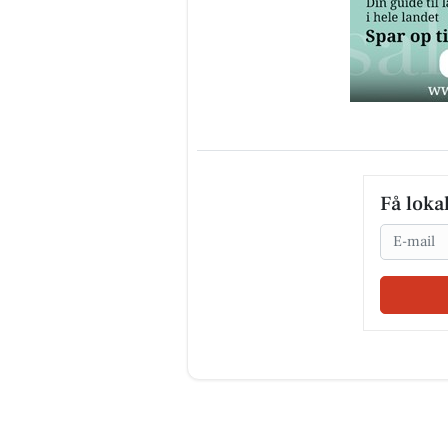
Få loka
Email