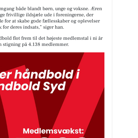
fremgang både blandt børn, unge og voksne. Æren
nge frivillige ildsjæle ude i foreningerne, der
jde for at skabe gode fællesskaber og oplevelser
 for deres indsats,” siger han.
ld flot frem til det højeste medlemstal i ni år
n stigning på 4.138 medlemmer.