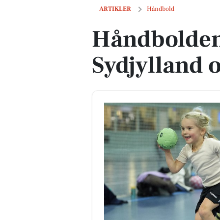
Håndbolden skyder frem i Sydjylland o
ARTIKLER
Håndbold
Håndbolden
Sydjylland 