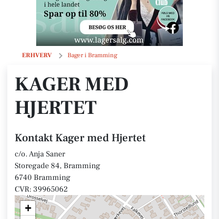
Kager med Hjertet
ERHVERV
Bager i Bramming
KAGER MED
HJERTET
Kontakt Kager med Hjertet
c/o. Anja Saner
Storegade 84, Bramming
6740 Bramming
CVR: 39965062
+