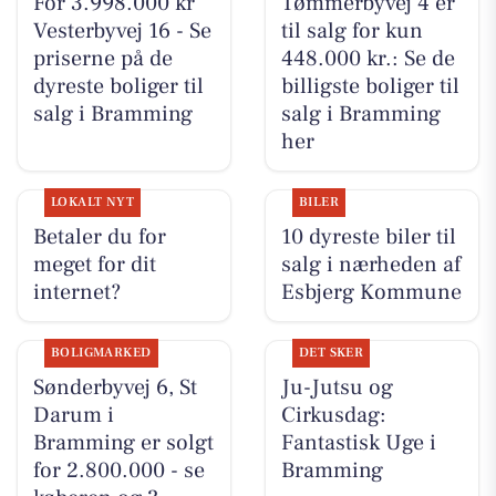
For 3.998.000 kr
Tømmerbyvej 4 er
Vesterbyvej 16 - Se
til salg for kun
priserne på de
448.000 kr.: Se de
dyreste boliger til
billigste boliger til
salg i Bramming
salg i Bramming
her
LOKALT NYT
BILER
Betaler du for
10 dyreste biler til
meget for dit
salg i nærheden af
internet?
Esbjerg Kommune
BOLIGMARKED
DET SKER
Sønderbyvej 6, St
Ju-Jutsu og
Darum i
Cirkusdag:
Bramming er solgt
Fantastisk Uge i
for 2.800.000 - se
Bramming