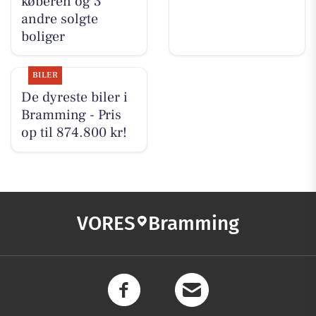
køberen og 3
andre solgte
boliger
BILER
De dyreste biler i
Bramming - Pris
op til 874.800 kr!
VORES
Bramming