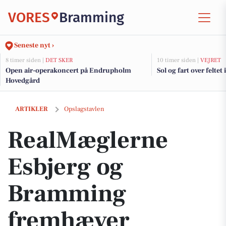
VORES
Bramming
Seneste nyt ›
8 timer siden |
DET SKER
10 timer siden |
VEJRET
Open air-operakoncert på Endrupholm
Sol og fart over feltet 
Hovedgård
RealMæglerne Esbjerg og Bramming fremhæver Lorents Møllers Vej 
ARTIKLER
Opslagstavlen
RealMæglerne
Esbjerg og
Bramming
fremhæver