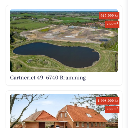
625.000 kr
2
766 m
Gartneriet 49, 6740 Bramming
1.998.000 kr
2
200 m