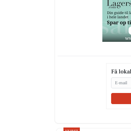
Få loka
Email