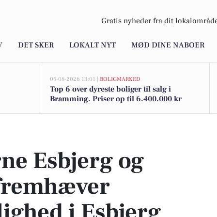
Gratis nyheder fra
dit
lokalområde
V
DET SKER
LOKALT NYT
MØD DINE NABOER
05-08-2026 13:01 |
BOLIGMARKED
Top 6 over dyreste boliger til salg i
Bramming. Priser op til 6.400.000 kr
emhæver herskabslejlighed i Esbjerg centrum
ne Esbjerg og
fremhæver
lighed i Esbjerg