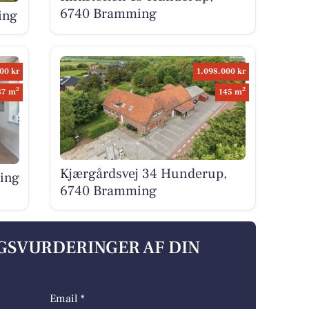
6740 Bramming
ing
00 kr
1.098.000 kr
2
2
87 m
145 m
Kjærgårdsvej 34 Hunderup,
ing
6740 Bramming
LGSVURDERINGER AF DIN
Email *