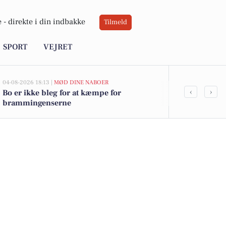
 -
direkte i din indbakke
Tilmeld
SPORT
VEJRET
04-08-2026 18:13 |
MØD DINE NABOER
02-08-2026 16:0
‹
›
Bo er ikke bleg for at kæmpe for
Toiletpapir ti
brammingenserne
ugens bedste