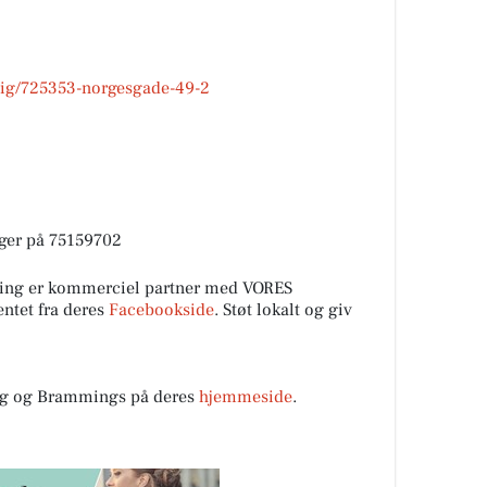
lig/725353-norgesgade-49-2
inger på 75159702
ing er kommerciel partner med VORES
ntet fra deres
Facebookside
. Støt lokalt og giv
rg og Brammings på deres
hjemmeside
.