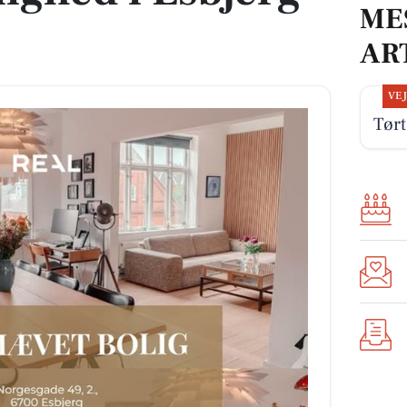
ME
AR
VE
Tørt