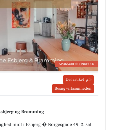
Del artikel
Besøg virksomheden
 Esbjerg og Bramming
hed midt i Esbjerg � Norgesgade 49, 2. sal