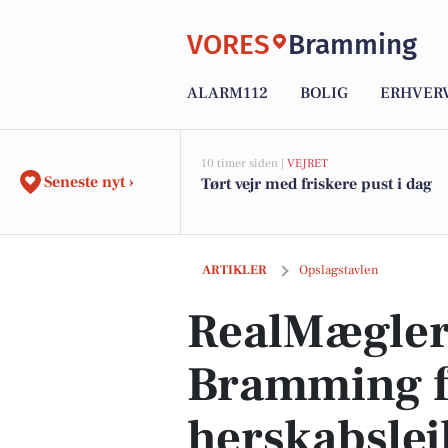
VORES
Bramming
ALARM112
BOLIG
ERHVER
10 timer siden |
VEJRET
Seneste nyt ›
Tørt vejr med friskere pust i dag
RealMæglerne Esbjerg og Bramming fr
ARTIKLER
Opslagstavlen
RealMægler
Bramming 
herskabslej