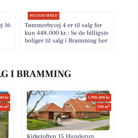
BOLIGMARKED
j 16
Tømmerbyvej 4 er til salg for
kun 448.000 kr.: Se de billigste
boliger til salg i Bramming her
LG I BRAMMING
00 kr
1.998.000 kr
2
2
66 m
200 m
Kirketoften 15 Hunderup,