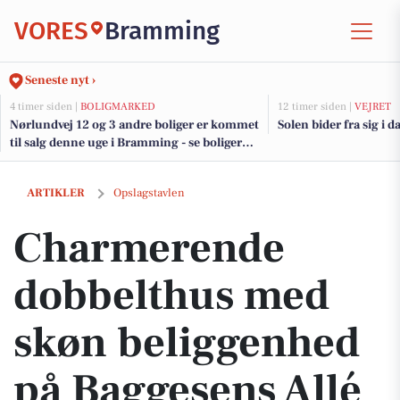
VORES
Bramming
Seneste nyt ›
4 timer siden |
BOLIGMARKED
12 timer siden |
VEJRET
Nørlundvej 12 og 3 andre boliger er kommet
Solen bider fra sig i d
til salg denne uge i Bramming - se boligerne
her.
Charmerende dobbelthus med skøn beliggenhed på Baggesens Allé 3
ARTIKLER
Opslagstavlen
Charmerende
dobbelthus med
skøn beliggenhed
på Baggesens Allé