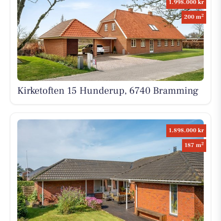
1.998.000 kr
2
200 m
Kirketoften 15 Hunderup, 6740 Bramming
1.898.000 kr
2
187 m