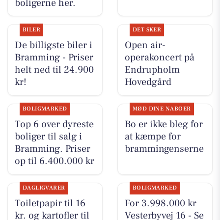
boligerne her.
BILER
DET SKER
De billigste biler i
Open air-
Bramming - Priser
operakoncert på
helt ned til 24.900
Endrupholm
kr!
Hovedgård
BOLIGMARKED
MØD DINE NABOER
Top 6 over dyreste
Bo er ikke bleg for
boliger til salg i
at kæmpe for
Bramming. Priser
brammingenserne
op til 6.400.000 kr
DAGLIGVARER
BOLIGMARKED
Toiletpapir til 16
For 3.998.000 kr
kr. og kartofler til
Vesterbyvej 16 - Se