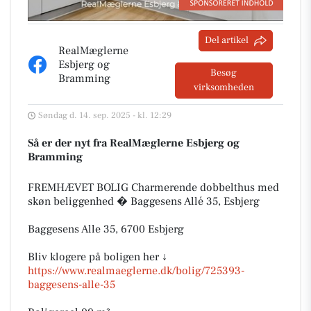
Del artikel
RealMæglerne
Esbjerg og
Besøg
Bramming
virksomheden
Søndag d. 14. sep. 2025 - kl. 12:29
Så er der nyt fra RealMæglerne Esbjerg og
Bramming
FREMHÆVET BOLIG Charmerende dobbelthus med
skøn beliggenhed � Baggesens Allé 35, Esbjerg
Baggesens Alle 35, 6700 Esbjerg
Bliv klogere på boligen her ↓
https://www.realmaeglerne.dk/bolig/725393-
baggesens-alle-35